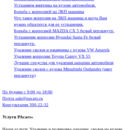
Устраняем вмятины на кузове автомобиля.
Борьба с коррозией на ЛКП машины
Что такое коррозия на ЛКП машины и когда Вам
нужно обратится для ее устранения.
Борьба с коррозией MAZDA CX 5 белый перламутр.
Устранение коррозии Hyundai Santa Fe белый
перламутр.
Удаление сколов и ржавчины с кузова VW Amarok
Удаление коррозии Toyota Camry VX 55
Лучшие средства для удаления царапин автомобиля
Удаление сколов с кузова Mitsubishi Outlander (цвет
перламутр)
По будням
c 9:00 до 18:00
Почта
sale@pacars.ru
Консультация
300-22-32
Услуги PAcars»
Наши услуги: Удаление и полировка царапин, сколов на кузове