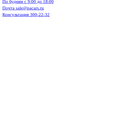
По будням
c 9:00 до 18:00
Почта
sale@pacars.ru
Консультация
300-22-32