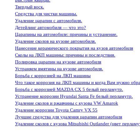
Быстрые кварцы.
Твердый воск.
Средства для чистки машины.
Удаление царапин с автомобиля.
Детейлинг автомобиля — что это?
Царапины на автомобиле: причины и устранение.
Удаление сколов на кузове автомобиля.
Нанесение керамического покрытия на кузов автомобиля
Сколы на ЛКП машины: причины и последствия.
Полировка царапин на кузове автомобиля
Устраняем вмятины на кузове автомобиля.
Борьба с коррозией на ЛКП машины
Что такое коррозия на ЛКП машины и когда Вам нужно обра
Борьба с коррозией MAZDA CX 5 белый перламутр.
Устранение коррозии Hyundai Santa Fe белый перламутр.
Удаление сколов и ржавчины с кузова VW Amarok
Удаление коррозии Toyota Camry VX 55
Лучшие средства для удаления царапин автомобиля
Удаление сколов с кузова Mitsubishi Outlander (цвет перламу