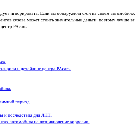
ует игнорировать. Если вы обнаружили скол на своем автомобиле, 
ментов кузова может стоить значительные деньги, поэтому лучше з
центр PAcars.
ака.
лироли и детейлинг центра PAcars.
биля.
 зимний период
ы и последствия для ЛКП.
нтах автомобиля на возникновение коррозии.