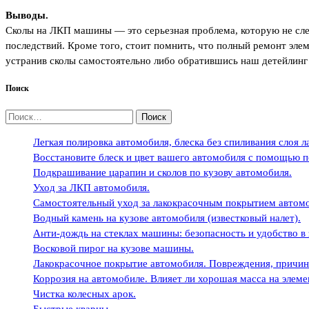
Выводы.
Сколы на ЛКП машины — это серьезная проблема, которую не след
последствий. Кроме того, стоит помнить, что полный ремонт эле
устранив сколы самостоятельно либо обратившись наш детейлинг 
Поиск
Найти:
Легкая полировка автомобиля, блеска без спиливания слоя л
Восстановите блеск и цвет вашего автомобиля с помощью по
Подкрашивание царапин и сколов по кузову автомобиля.
Уход за ЛКП автомобиля.
Самостоятельный уход за лакокрасочным покрытием автомо
Водный камень на кузове автомобиля (известковый налет).
Анти-дождь на стеклах машины: безопасность и удобство в
Восковой пирог на кузове машины.
Лакокрасочное покрытие автомобиля. Повреждения, причин
Коррозия на автомобиле. Влияет ли хорошая масса на элеме
Чистка колесных арок.