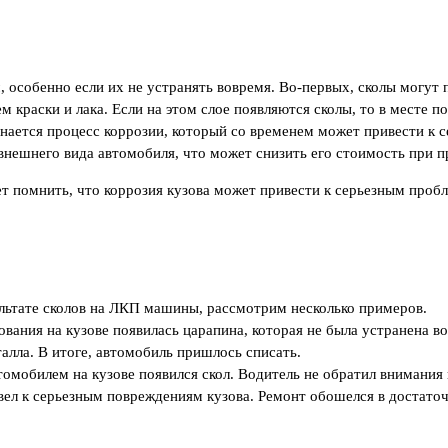
особенно если их не устранять вовремя. Во-первых, сколы могут п
м краски и лака. Если на этом слое появляются сколы, то в месте 
инается процесс коррозии, который со временем может привести к 
ешнего вида автомобиля, что может снизить его стоимость при пр
ет помнить, что коррозия кузова может привести к серьезным проб
ультате сколов на ЛКП машины, рассмотрим несколько примеров.
вания на кузове появилась царапина, которая не была устранена во
алла. В итоге, автомобиль пришлось списать.
омобилем на кузове появился скол. Водитель не обратил внимания н
ивел к серьезным повреждениям кузова. Ремонт обошелся в достат